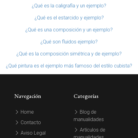
¿Qué es la caligrafía y un ejemplo?
¿Qué es el estarcido y ejemplo?
¿Qué es una composición y un ejemplo?
¿Qué son fluidos ejemplo?
¿Qué es la composición simétrica y de ejemplo?
¿Qué pintura es el ejemplo más famoso del estilo cubista?
Navegación
Categorías
Home
Blog de
manualidades
Contacto
Artículos de
Aviso Legal
manualidades