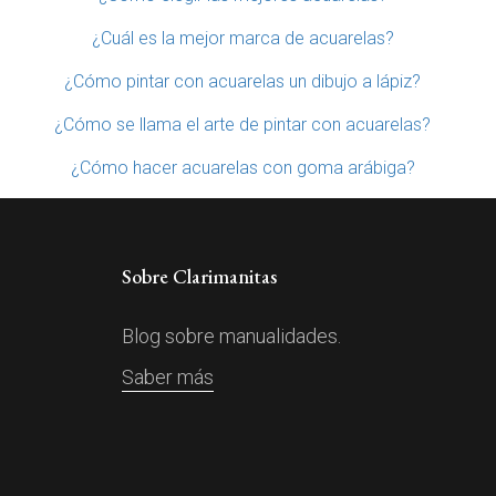
¿Cuál es la mejor marca de acuarelas?
¿Cómo pintar con acuarelas un dibujo a lápiz?
¿Cómo se llama el arte de pintar con acuarelas?
¿Cómo hacer acuarelas con goma arábiga?
Sobre Clarimanitas
Blog sobre manualidades.
Saber más