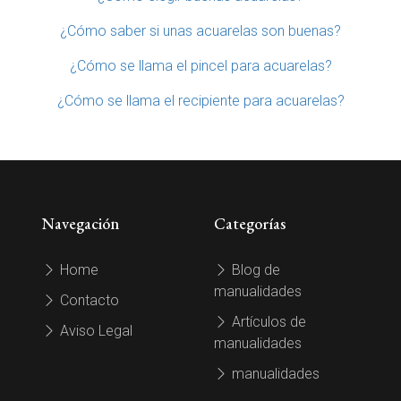
¿Cómo saber si unas acuarelas son buenas?
¿Cómo se llama el pincel para acuarelas?
¿Cómo se llama el recipiente para acuarelas?
Navegación
Categorías
Home
Blog de
manualidades
Contacto
Artículos de
Aviso Legal
manualidades
manualidades