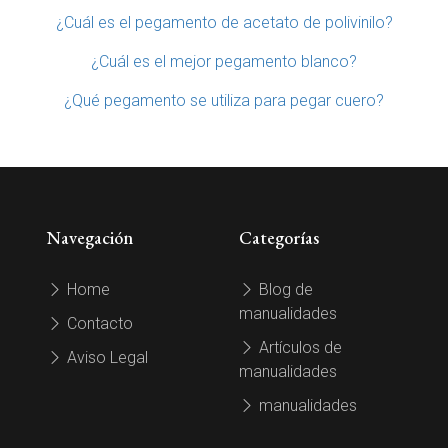
¿Cuál es el pegamento de acetato de polivinilo?
¿Cuál es el mejor pegamento blanco?
¿Qué pegamento se utiliza para pegar cuero?
Navegación
Categorías
Home
Blog de
manualidades
Contacto
Artículos de
Aviso Legal
manualidades
manualidades