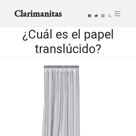
Clarimanitas
¿Cuál es el papel
translúcido?