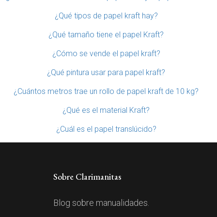
¿Qué tipos de papel kraft hay?
¿Qué tamaño tiene el papel Kraft?
¿Cómo se vende el papel kraft?
¿Qué pintura usar para papel kraft?
¿Cuántos metros trae un rollo de papel kraft de 10 kg?
¿Qué es el material Kraft?
¿Cuál es el papel translúcido?
Sobre Clarimanitas
Blog sobre manualidades.