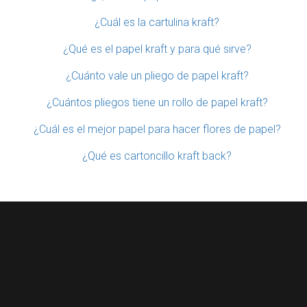
¿Cuál es la cartulina kraft?
¿Qué es el papel kraft y para qué sirve?
¿Cuánto vale un pliego de papel kraft?
¿Cuántos pliegos tiene un rollo de papel kraft?
¿Cuál es el mejor papel para hacer flores de papel?
¿Qué es cartoncillo kraft back?