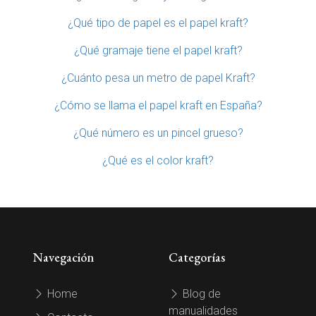
¿Qué tipo de papel es el papel kraft?
¿Qué gramaje tiene el papel kraft?
¿Cuánto pesa un metro de papel Kraft?
¿Cómo se llama el papel kraft en España?
¿Qué número es un pincel grueso?
¿Qué es el color kraft?
Navegación
Categorías
Home
Blog de
manualidades