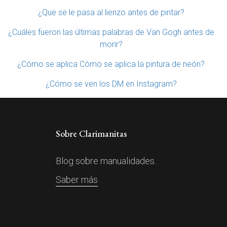
¿Que se le pasa al lienzo antes de pintar?
¿Cuáles fueron las últimas palabras de Van Gogh antes de
morir?
¿Cómo se aplica Cómo se aplica la pintura de neón?
¿Cómo se ven los DM en Instagram?
Sobre Clarimanitas
Blog sobre manualidades.
Saber más