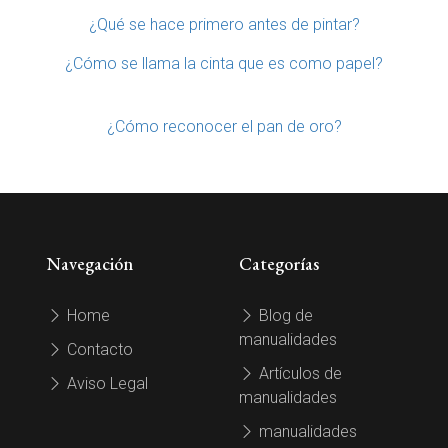
¿Qué se hace primero antes de pintar?
¿Cómo se llama la cinta que es como papel?
¿Cómo reconocer el pan de oro?
Navegación
Categorías
Home
Blog de
manualidades
Contacto
Artículos de
Aviso Legal
manualidades
manualidades