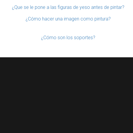
¿Que se le pone a las figuras de yeso antes de pintar?
¿Cómo hacer una imagen como pintura?
¿Cómo son los soportes?