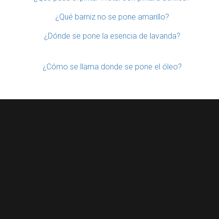
¿Qué barniz no se pone amarillo?
¿Dónde se pone la esencia de lavanda?
¿Cómo se llama donde se pone el óleo?