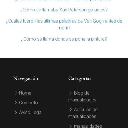
¿Cómo se llamaba San Petersburgo antes?
¿Cuáles fueron las últimas palabras de Van Gogh antes de
morir?
¿Cómo se llama donde se pone la pintura?
Navegación
Categorías
Home
Blog de
manualidades
Contacto
Artículos de
Aviso Legal
manualidades
manualidades