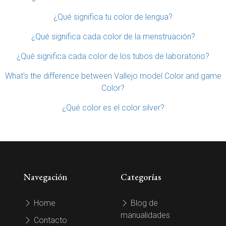
¿Qué significa tu color de lengua?
¿Qué significa cada color de la menstruación?
¿Qué significa cada color de los tubos de laboratorio?
What's the difference between Vallejo model Color and game
Color?
¿Qué color es el color silver?
Navegación
Categorías
Home
Blog de
manualidades
Contacto