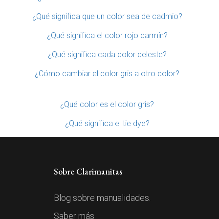
¿Qué significa que un color sea de cadmio?
¿Qué significa el color rojo carmín?
¿Qué significa cada color celeste?
¿Cómo cambiar el color gris a otro color?
¿Qué color es el color gris?
¿Qué significa el tie dye?
Sobre Clarimanitas
Blog sobre manualidades.
Saber más