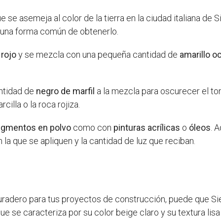
e se asemeja al color de la tierra en la ciudad italiana de
te una forma común de obtenerlo.
 rojo
y se mezcla con una pequeña cantidad de
amarillo o
ntidad de
negro de marfil
a la mezcla para oscurecer el to
rcilla o la roca rojiza.
igmentos en polvo
como con
pinturas acrílicas
o
óleos
. 
n la que se apliquen y la cantidad de luz que reciban.
uradero para tus proyectos de construcción, puede que Sie
que se caracteriza por su color beige claro y su textura li