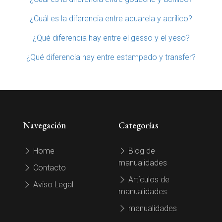
¿Cuál es la diferencia entre acuarela y acrílico?
¿Qué diferencia hay entre el gesso y el yeso?
¿Qué diferencia hay entre estampado y transfer?
Navegación
Categorías
Home
Blog de
manualidades
Contacto
Artículos de
Aviso Legal
manualidades
manualidades