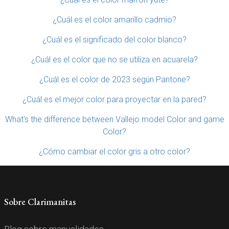
¿Cuál es el color amarillo cadmio?
¿Cuál es el significado del color blanco?
¿Cuál es el color que no se utiliza en acuarela?
¿Cuál es el color de 2023 según Pantone?
¿Cuál es el mejor color para proyectar en la pared?
What's the difference between Vallejo model Color and game
Color?
¿Cómo cambiar el color gris a otro color?
Sobre Clarimanitas