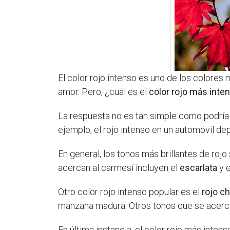
El color rojo intenso es uno de los colores m
amor. Pero, ¿cuál es el
color rojo más inte
La respuesta no es tan simple como podría p
ejemplo, el rojo intenso en un automóvil dep
En general, los tonos más brillantes de roj
acercan al carmesí incluyen el
escarlata
y 
Otro color rojo intenso popular es el
rojo c
manzana madura. Otros tonos que se acercan
En última instancia, el color rojo más inten