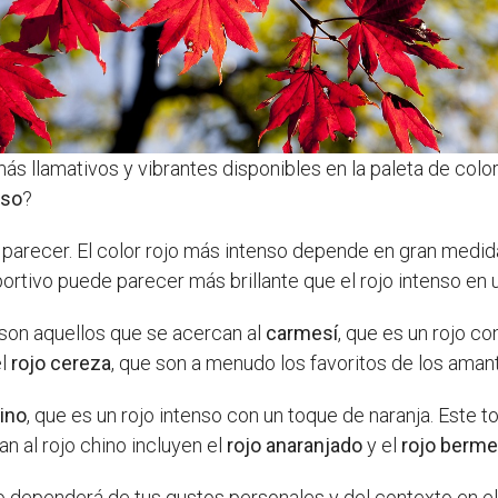
ás llamativos y vibrantes disponibles en la paleta de colore
nso
?
arecer. El color rojo más intenso depende en gran medida 
ortivo puede parecer más brillante que el rojo intenso en u
o son aquellos que se acercan al
carmesí
, que es un rojo co
el
rojo cereza
, que son a menudo los favoritos de los amant
hino
, que es un rojo intenso con un toque de naranja. Este t
 al rojo chino incluyen el
rojo anaranjado
y el
rojo berme
so dependerá de tus gustos personales y del contexto en el 