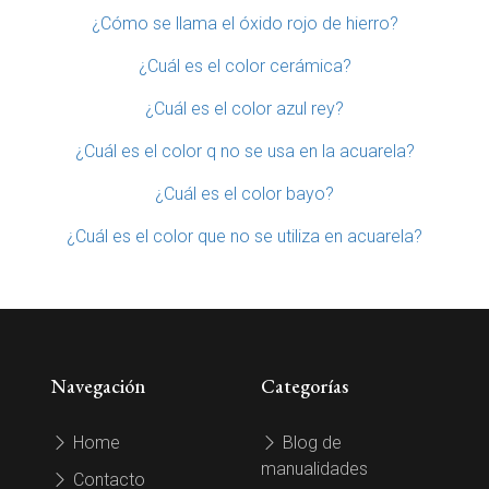
¿Cómo se llama el óxido rojo de hierro?
¿Cuál es el color cerámica?
¿Cuál es el color azul rey?
¿Cuál es el color q no se usa en la acuarela?
¿Cuál es el color bayo?
¿Cuál es el color que no se utiliza en acuarela?
Navegación
Categorías
Home
Blog de
manualidades
Contacto