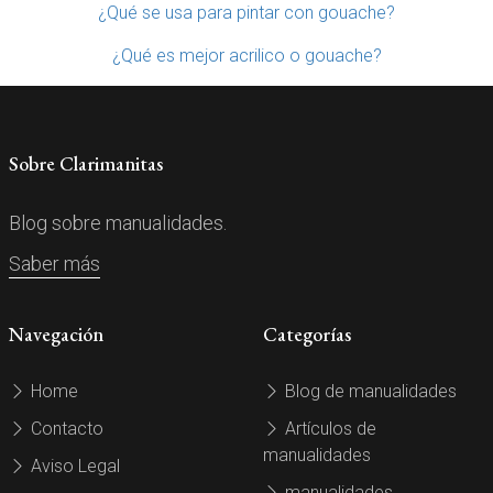
¿Qué se usa para pintar con gouache?
¿Qué es mejor acrilico o gouache?
Sobre Clarimanitas
Blog sobre manualidades.
Saber más
Navegación
Categorías
Home
Blog de manualidades
Contacto
Artículos de
manualidades
Aviso Legal
manualidades