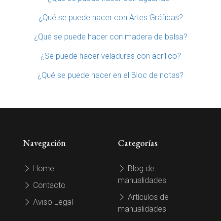
¿Qué se puede hacer con Artes Gráficas?
¿Qué se puede hacer con madera de balsa?
¿Se puede hacer veladuras con acrílico?
¿Qué se puede hacer en el Bloc de notas?
Navegación
Categorías
Home
Blog de
manualidades
Contacto
Artículos de
Aviso Legal
manualidades