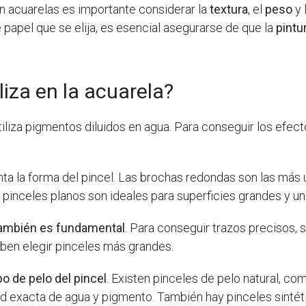
con acuarelas es importante considerar la
textura
, el
peso
y 
papel que se elija, es esencial asegurarse de que la
pintu
liza en la acuarela?
utiliza pigmentos diluidos en agua. Para conseguir los efe
nta la forma del pincel. Las brochas redondas son las más 
s pinceles planos son ideales para superficies grandes y u
 también es fundamental
. Para conseguir trazos precisos,
eben elegir pinceles más grandes.
ipo de pelo del pincel
. Existen pinceles de pelo natural, co
dad exacta de agua y pigmento. También hay pinceles sinté