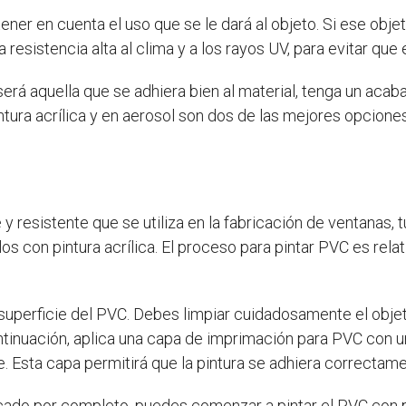
ner en cuenta el uso que se le dará al objeto. Si ese objet
a resistencia alta al clima y a los rayos UV, para evitar qu
erá aquella que se adhiera bien al material, tenga un acab
 pintura acrílica y en aerosol son dos de las mejores opciones
y resistente que se utiliza en la fabricación de ventanas, 
os con pintura acrílica. El proceso para pintar PVC es rela
a superficie del PVC. Debes limpiar cuidadosamente el obj
tinuación, aplica una capa de imprimación para PVC con un
e. Esta capa permitirá que la pintura se adhiera correctam
ado por completo, puedes comenzar a pintar el PVC con pin