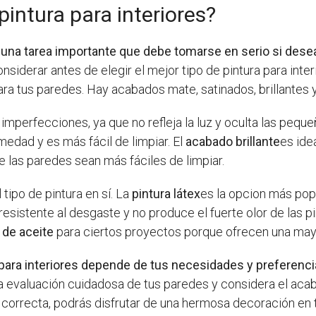
pintura para interiores?
 es una tarea importante que debe tomarse en serio si des
siderar antes de elegir el mejor tipo de pintura para inte
a tus paredes. Hay acabados mate, satinados, brillantes y
imperfecciones, ya que no refleja la luz y oculta las pequeñ
medad y es más fácil de limpiar. El
acabado brillante
es ide
e las paredes sean más fáciles de limpiar.
tipo de pintura en sí. La
pintura látex
es la opcion más popu
esistente al desgaste y no produce el fuerte olor de las p
 de aceite
para ciertos proyectos porque ofrecen una mayor
ra para interiores depende de tus necesidades y preferenc
a evaluación cuidadosa de tus paredes y considera el acab
 correcta, podrás disfrutar de una hermosa decoración en 