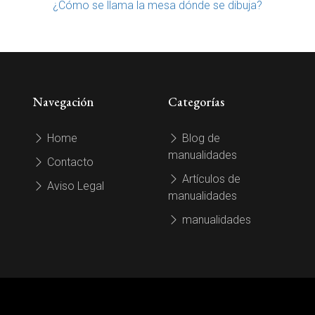
¿Cómo se llama la mesa dónde se dibuja?
Navegación
Categorías
Home
Blog de
manualidades
Contacto
Artículos de
Aviso Legal
manualidades
manualidades