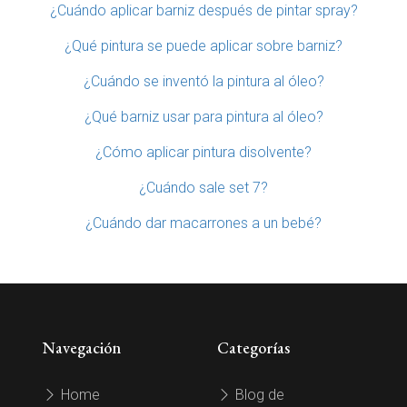
¿Cuándo aplicar barniz después de pintar spray?
¿Qué pintura se puede aplicar sobre barniz?
¿Cuándo se inventó la pintura al óleo?
¿Qué barniz usar para pintura al óleo?
¿Cómo aplicar pintura disolvente?
¿Cuándo sale set 7?
¿Cuándo dar macarrones a un bebé?
Navegación
Categorías
Home
Blog de