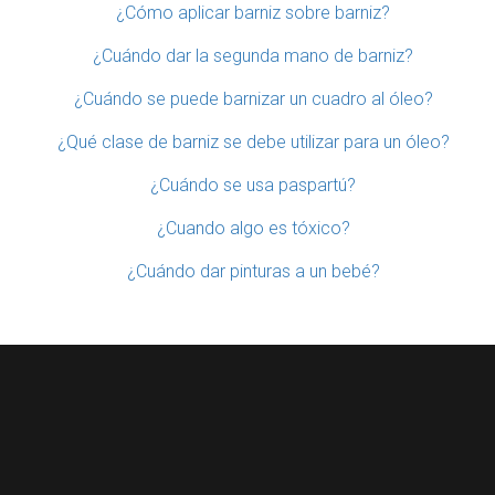
¿Cómo aplicar barniz sobre barniz?
¿Cuándo dar la segunda mano de barniz?
¿Cuándo se puede barnizar un cuadro al óleo?
¿Qué clase de barniz se debe utilizar para un óleo?
¿Cuándo se usa paspartú?
¿Cuando algo es tóxico?
¿Cuándo dar pinturas a un bebé?