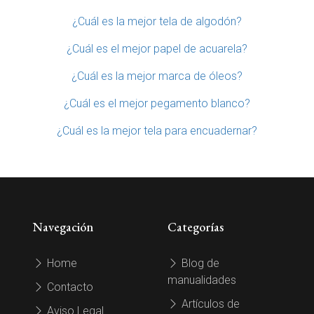
¿Cuál es la mejor tela de algodón?
¿Cuál es el mejor papel de acuarela?
¿Cuál es la mejor marca de óleos?
¿Cuál es el mejor pegamento blanco?
¿Cuál es la mejor tela para encuadernar?
Navegación
Categorías
Home
Blog de
manualidades
Contacto
Artículos de
Aviso Legal