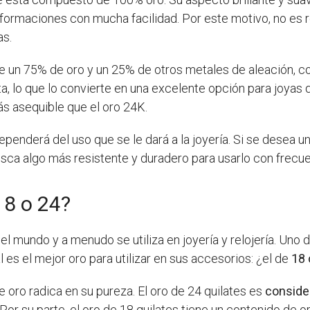
eformaciones con mucha facilidad. Por este motivo, no es 
as.
de un 75% de oro y un 25% de otros metales de aleación, co
a, lo que lo convierte en una excelente opción para joyas q
s asequible que el oro 24K.
penderá del uso que se le dará a la joyería. Si se desea un
usca algo más resistente y duradero para usarlo con frecu
18 o 24?
el mundo y a menudo se utiliza en joyería y relojería. Un
es el mejor oro para utilizar en sus accesorios: ¿el de
18 
de oro radica en su pureza. El oro de 24 quilates es
conside
or su parte, el oro de 18 quilates tiene un contenido de 