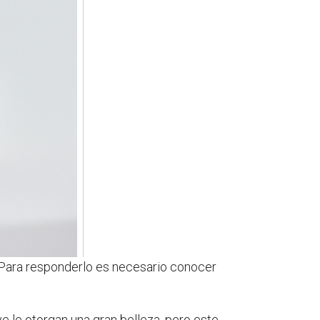
? Para responderlo es necesario conocer
e le otorgan una gran belleza, pero este