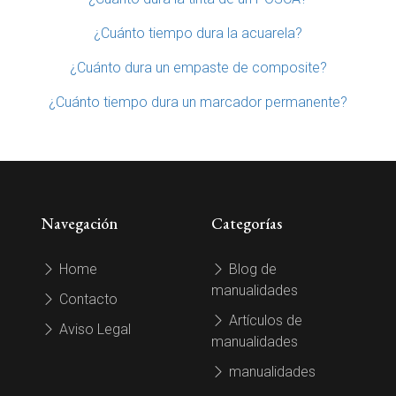
¿Cuánto tiempo dura la acuarela?
¿Cuánto dura un empaste de composite?
¿Cuánto tiempo dura un marcador permanente?
Navegación
Categorías
Home
Blog de
manualidades
Contacto
Artículos de
Aviso Legal
manualidades
manualidades