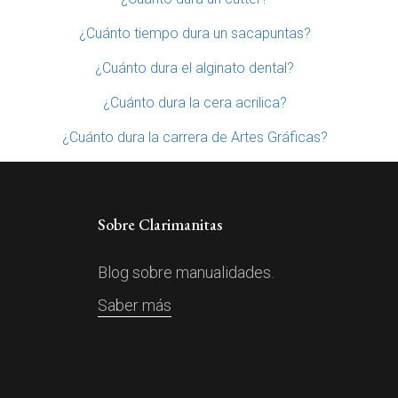
¿Cuánto tiempo dura un sacapuntas?
¿Cuánto dura el alginato dental?
¿Cuánto dura la cera acrilica?
¿Cuánto dura la carrera de Artes Gráficas?
Sobre Clarimanitas
Blog sobre manualidades.
Saber más