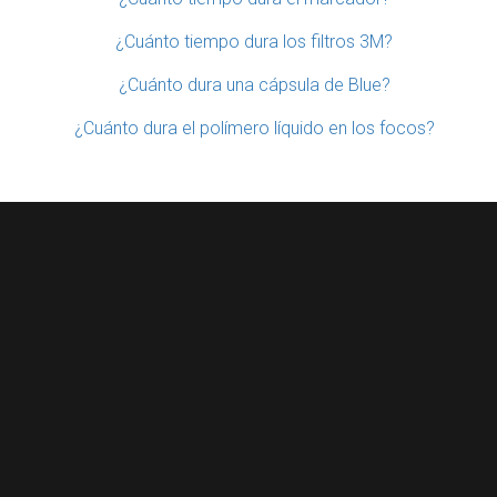
¿Cuánto tiempo dura los filtros 3M?
¿Cuánto dura una cápsula de Blue?
¿Cuánto dura el polímero líquido en los focos?