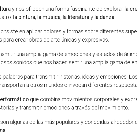
ltura
y nos ofrecen una forma fascinante de explorar
la cr
uatro:
la pintura
,
la música
,
la literatura
y
la danza
.
onsiste en aplicar colores y formas sobre diferentes supe
os para crear obras de arte únicas y expresivas.
nsmitir una amplia gama de emociones y estados de ánim
mosos sonidos que nos hacen sentir una amplia gama de e
as palabras para transmitir historias, ideas y emociones. Los
 transportan a otros mundos e invocan diferentes respuest
performático
que combina movimientos corporales y expresi
istorias y transmitir emociones a través del movimiento.
son algunas de las más populares y conocidas alrededor d
ana
.