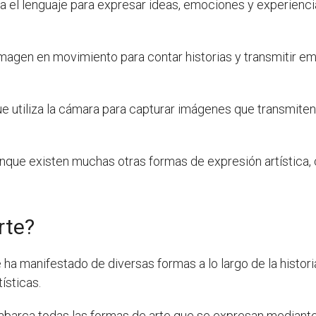
za el lenguaje para expresar ideas, emociones y experiencia
 imagen en movimiento para contar historias y transmitir em
ue utiliza la cámara para capturar imágenes que transmite
unque existen muchas otras formas de expresión artística, 
rte?
 ha manifestado de diversas formas a lo largo de la histo
ísticas.
 y abarca todas las formas de arte que se expresan mediant