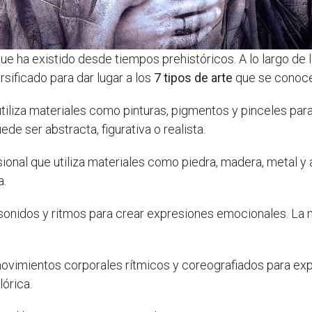
e ha existido desde tiempos prehistóricos. A lo largo de l
sificado para dar lugar a los
7 tipos de arte
que se conocen
utiliza materiales como pinturas, pigmentos y pinceles par
de ser abstracta, figurativa o realista.
onal que utiliza materiales como piedra, madera, metal y ar
a.
a sonidos y ritmos para crear expresiones emocionales. La
.
 movimientos corporales rítmicos y coreografiados para e
órica.