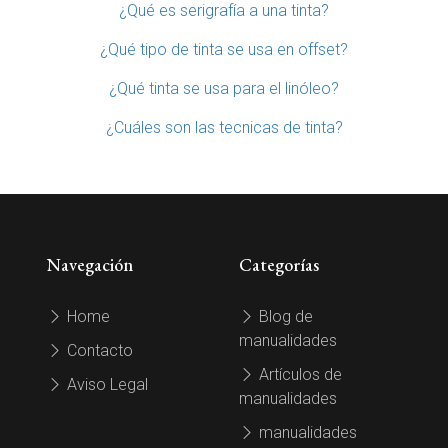
¿Qué es serigrafía a una tinta?
¿Qué tipo de tinta se usa en offset?
¿Qué tinta se usa para el linóleo?
¿Cuáles son las tecnicas de tinta?
Navegación
Categorías
Home
Blog de
manualidades
Contacto
Artículos de
Aviso Legal
manualidades
manualidades