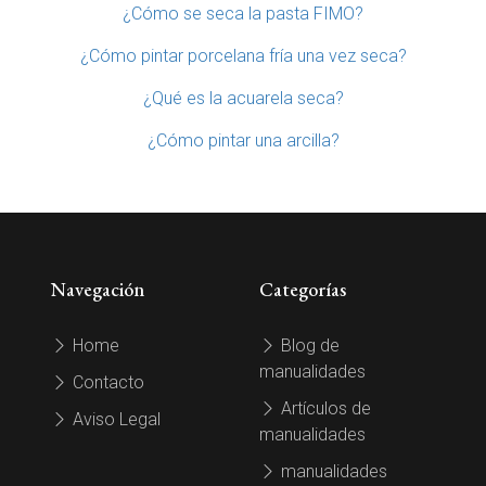
¿Cómo se seca la pasta FIMO?
¿Cómo pintar porcelana fría una vez seca?
¿Qué es la acuarela seca?
¿Cómo pintar una arcilla?
Navegación
Categorías
Home
Blog de
manualidades
Contacto
Artículos de
Aviso Legal
manualidades
manualidades