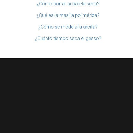
¿Cómo borrar acuarela seca?
¿Qué es la masilla polimérica?
¿Cómo se modela la arcilla?
¿Cuánto tiempo seca el gesso?