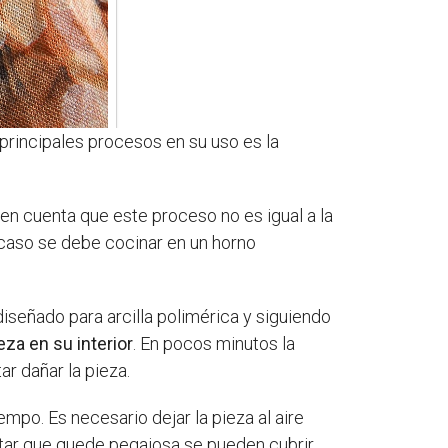
 principales procesos en su uso es la
 en cuenta que este proceso no es igual a la
n caso se debe cocinar en un horno
diseñado para arcilla polimérica y siguiendo
za en su interior
. En pocos minutos la
r dañar la pieza.
iempo. Es necesario dejar la pieza al aire
vitar que quede pegajosa se pueden cubrir