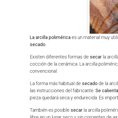
La arcilla polimérica
es un material muy util
secado
.
Existen diferentes formas de
secar
la arci
cocción de la cerámica. La arcilla poliméri
convencional.
La forma más habitual de
secado
de la arci
las instrucciones del fabricante.
Se calient
pieza quedará seca y endurecida. Es import
También es posible
secar
la arcilla polimér
libre en un lugar seco y sin corrientes de 