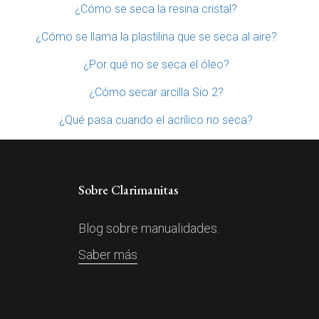
¿Cómo se seca la resina cristal?
¿Cómo se llama la plastilina que se seca al aire?
¿Por qué no se seca el óleo?
¿Cómo secar arcilla Sio 2?
¿Qué pasa cuando el acrílico no seca?
Sobre Clarimanitas
Blog sobre manualidades.
Saber más