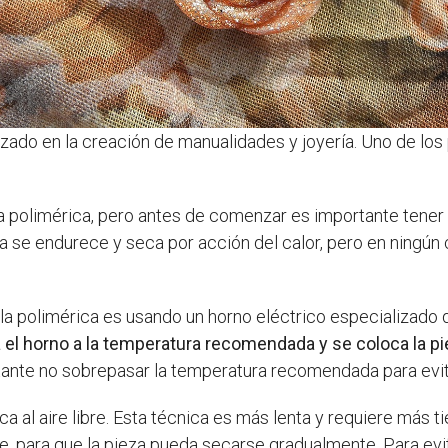
izado en la creación de manualidades y joyería. Uno de los
lla polimérica, pero antes de comenzar es importante tener
ca se endurece y seca por acción del calor, pero en ningú
lla polimérica es usando un horno eléctrico especializado 
a el horno a la temperatura recomendada y se coloca la pie
ante no sobrepasar la temperatura recomendada para evita
ica al aire libre. Esta técnica es más lenta y requiere más t
aire, para que la pieza pueda secarse gradualmente. Para e