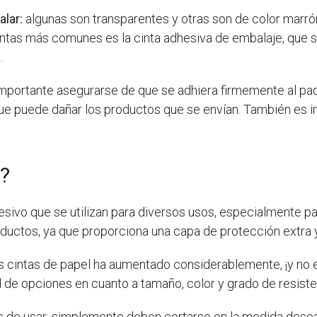
alar:
algunas son transparentes y otras son de color marró
cintas más comunes es la cinta adhesiva de embalaje, que 
.
 importante asegurarse de que se adhiera firmemente al paq
que puede dañar los productos que se envían. También es imp
l?
esivo que se utilizan para diversos usos, especialmente par
ductos, ya que proporciona una capa de protección extra y
las cintas de papel ha aumentado considerablemente, ¡y no
 de opciones en cuanto a tamaño, color y grado de resiste
 de usar: simplemente deben cortarse en la medida deseada