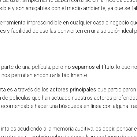
sible y son amigables con el medio ambiente, ya que se fa
herramienta imprescindible en cualquier casa o negocio qu
s y facilidad de uso las convierten en una solución ideal 
arte de una película, pero
no sepamos el título
, lo que n
e nos permitan encontrarla fácilmente.
ta es a través de los
actores principales
que participaron 
a de películas que han actuado nuestros actores preferido
recomendable hacer una búsqueda en línea con alguna fras
nta es acudiendo a la memoria auditiva, es decir, pensar e
na y otra vez. También cabe destacar la importancia de pen